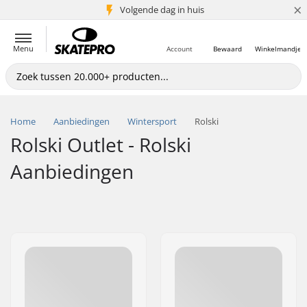
×
Volgende dag in huis
5+ mln. klanten
Menu
Account
Bewaard
Winkelmandje
Home
Aanbiedingen
Wintersport
Rolski
Rolski Outlet - Rolski
Aanbiedingen