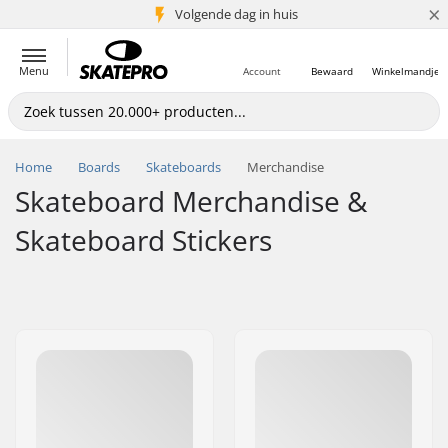
×
Volgende dag in huis
5+ mln. klanten
Menu
Account
Bewaard
Winkelmandje
Home
Boards
Skateboards
Merchandise
Skateboard Merchandise &
Skateboard Stickers