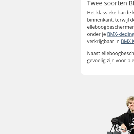
Twee soorten B
Het klassieke harde
binnenkant, terwijl
elleboogbeschermers
onder je
BMX-kledin
verkrijgbaar in
BMX 
Naast elleboogbesc
gevoelig zijn voor b