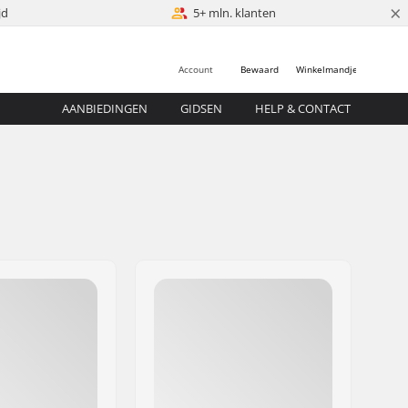
×
jd
5+ mln. klanten
Account
Bewaard
Winkelmandje
AANBIEDINGEN
GIDSEN
HELP & CONTACT