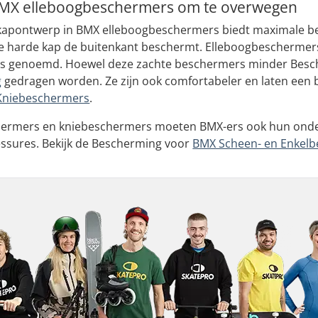
MX elleboogbeschermers om te overwegen
 kapontwerp in BMX elleboogbeschermers biedt maximale be
 de harde kap de buitenkant beschermt. Elleboogbescherme
 genoemd. Hoewel deze zachte beschermers minder Bescherm
g
gedragen worden. Ze zijn ook comfortabeler en laten een b
Kniebeschermers
.
hermers en kniebeschermers moeten BMX-ers ook hun ond
lessures. Bekijk de Bescherming voor
BMX Scheen- en Enkel