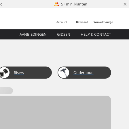
×
jd
5+ mln. klanten
Account
Bewaard
Winkelmandje
AANBIEDINGEN
GIDSEN
HELP & CONTACT
Risers
Onderhoud