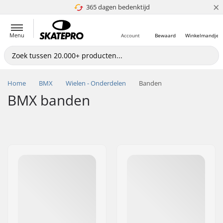
×
365 dagen bedenktijd
4.8 van 5
Menu
Account
Bewaard
Winkelmandje
Home
BMX
Wielen - Onderdelen
Banden
BMX banden