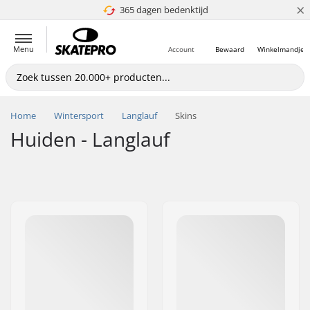
×
365 dagen bedenktijd
4.8 van 5
Menu
Account
Bewaard
Winkelmandje
Home
Wintersport
Langlauf
Skins
Huiden - Langlauf