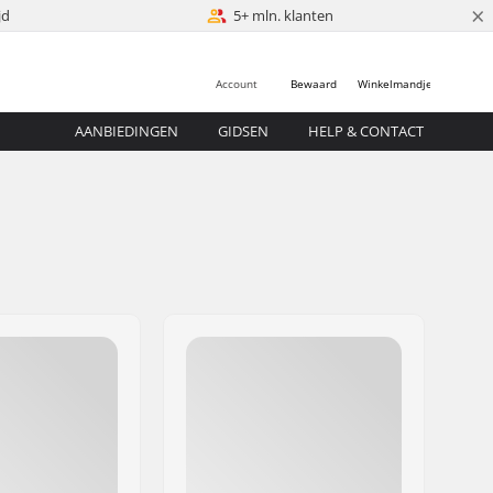
×
jd
5+ mln. klanten
Account
Bewaard
Winkelmandje
AANBIEDINGEN
GIDSEN
HELP & CONTACT