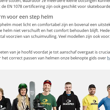
ere stoten, waardoor ze meerdere kleine botsingen kunne
e EN 1078 certificering zijn ook geschikt voor skateboarden
rm voor een step helm
ephelm moet licht en comfortabel zijn en bovenal een uits
 de helm niet verschuift en het comfort behouden blijft. H
tal voorzien van schuimvulling. Veel modellen zijn ook voor
en van je hoofd voordat je tot aanschaf overgaat is cruci
r het correct passen van helmen onze beknopte gids over
h