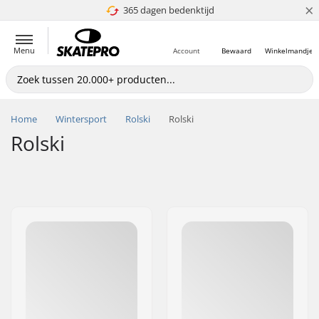
×
365 dagen bedenktijd
4.8 van 5
Menu
Account
Bewaard
Winkelmandje
Home
Wintersport
Rolski
Rolski
Rolski