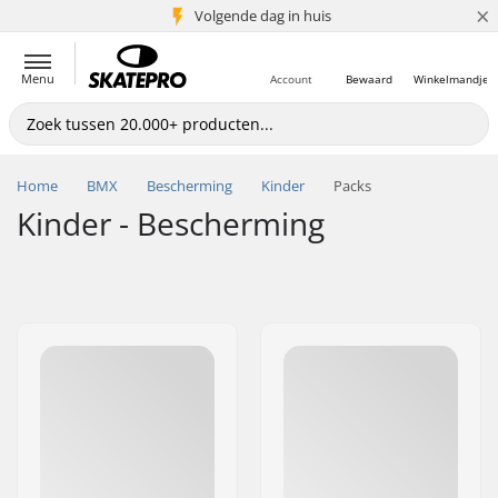
×
Volgende dag in huis
5+ mln. klanten
Menu
Account
Bewaard
Winkelmandje
Home
BMX
Bescherming
Kinder
Packs
Kinder - Bescherming