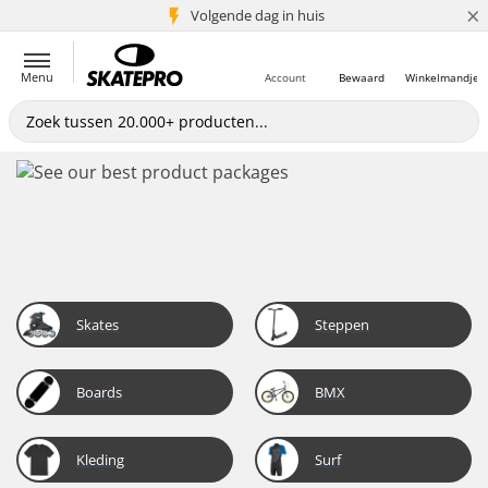
×
Volgende dag in huis
5+ mln. klanten
Menu
Account
Bewaard
Winkelmandje
Skates
Steppen
Boards
BMX
Kleding
Surf