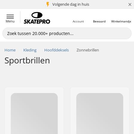
×
Volgende dag in huis
5+ mln. klanten
Menu
Account
Bewaard
Winkelmandje
Home
Kleding
Hoofddeksels
Zonnebrillen
Sportbrillen