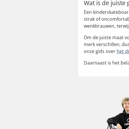
Wat is de juist
Een kinderskateboard
strak of oncomfortabe
wenkbrauwen, terwijl
Om de juiste maat vo
merk verschillen, du
onze gids over
het d
Daarnaast is het bela