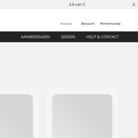
×
4.8 van 5
Account
Bewaard
Winkelmandje
AANBIEDINGEN
GIDSEN
HELP & CONTACT