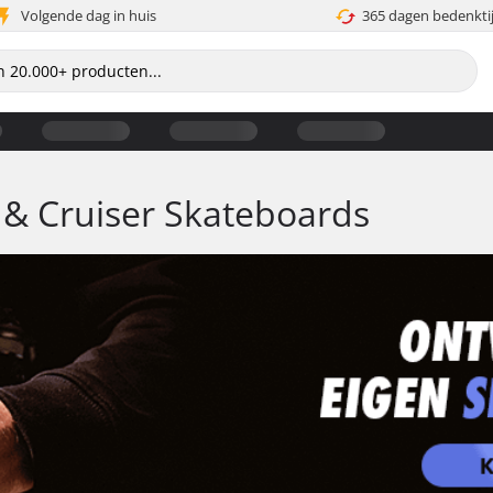
Volgende dag in huis
365 dagen bedenkti
& Cruiser Skateboards