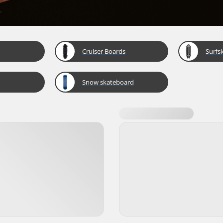
Cruiser Boards
Surfs
Snow skateboard