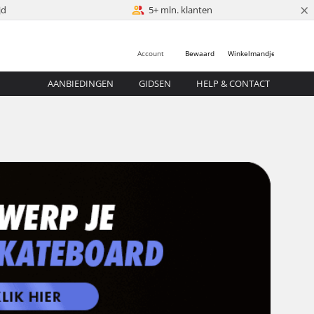
×
jd
5+ mln. klanten
Account
Bewaard
Winkelmandje
AANBIEDINGEN
GIDSEN
HELP & CONTACT