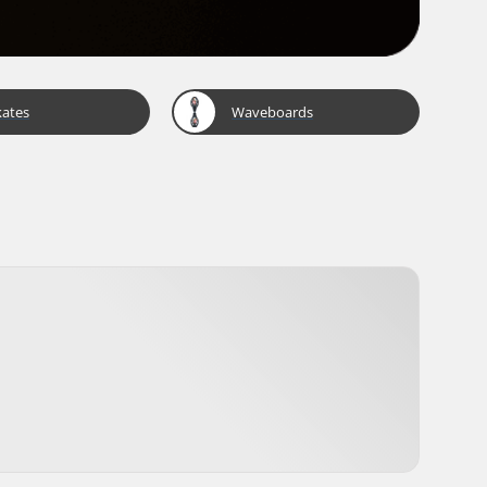
kates
Waveboards