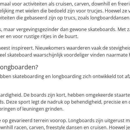
timaal voor activiteiten als cruisen, carven, downhill en fre
lijking met wielen die bedoeld zijn voor trucjes. Hoewel ze
teiten die gebaseerd zijn op trucs, zoals longboarddansen
s, maar vergevingsgezinder dan gewone skateboards. Met 
 en voor rustige ritjes in de buurt.
meest inspireert. Nieuwkomers waarderen vaak de stevighei
ioneel skateboard waarschijnlijk voordeliger vinden naarmat
 longboarden?
n skateboarding en longboarding zich ontwikkeld tot afzon
ardigheid. De boards zijn kort, hebben omgekeerde staarten (
inds. Deze sport legt de nadruk op behendigheid, precisie en 
ringen of leuningen grinden.
le op gevarieerd terrein voorop. Longboards zijn uitgerust 
 downhill racen, carven, freestyle dansen en cruisen. Hoewel j