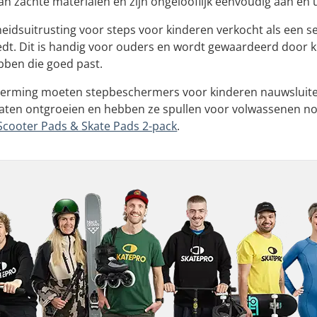
an zachte materialen en zijn ongelooflijk eenvoudig aan en u
heidsuitrusting voor steps voor kinderen verkocht als een s
dt. Dit is handig voor ouders en wordt gewaardeerd door 
ben die goed past.
erming moeten stepbeschermers voor kinderen nauwsluiten
ten ontgroeien en hebben ze spullen voor volwassenen nodig
Scooter Pads & Skate Pads 2-pack
.