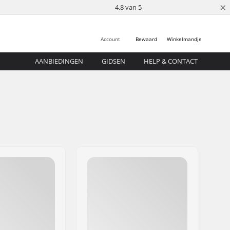
×
4.8 van 5
Account
Bewaard
Winkelmandje
AANBIEDINGEN
GIDSEN
HELP & CONTACT