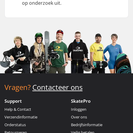
op onderzoek uit.
Vragen?
Contacteer ons
Support
SkatePro
Help & Contact
Inloggen
Verzendinformatie
Over ons
Orderstatus
Bedrijfsinformatie
Retourneren
Veilig betalen