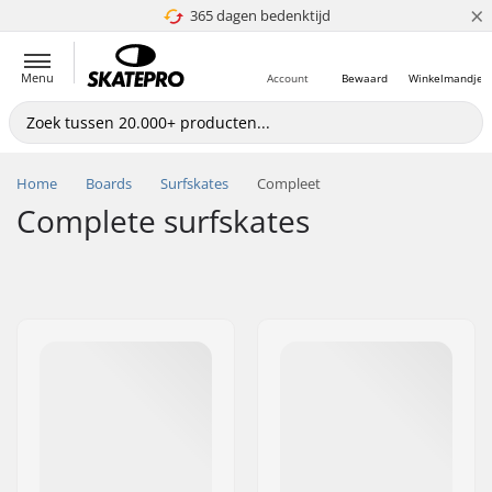
×
365 dagen bedenktijd
4.8 van 5
Menu
Account
Bewaard
Winkelmandje
Home
Boards
Surfskates
Compleet
Complete surfskates