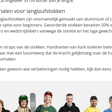
tal ongeveer 35 cm korter dan je lengte.
ialen voor langlaufstokken
nglaufstokken zijn voornamelijk gemaakt van aluminium of
e optie voor beginners. Gevorderde stokken bevatten 50% of
s en wedstrijdskiërs vanwege de sterkte en het lage gewicht
en straps van de stokken. Handvatten van kurk isoleren bet
baar met een lusontwerp dat de kracht gelijkmatig over de 
losmaken.
okken gewoon wat verbeteringen nodig hebben, kijk dan een