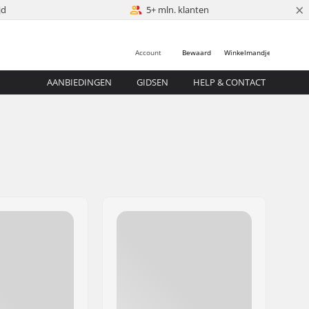
×
jd
5+ mln. klanten
Account
Bewaard
Winkelmandje
AANBIEDINGEN
GIDSEN
HELP & CONTACT