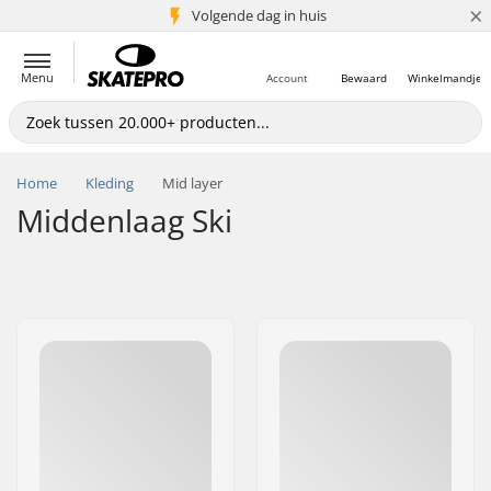
×
Volgende dag in huis
5+ mln. klanten
Menu
Account
Bewaard
Winkelmandje
Home
Kleding
Mid layer
Middenlaag Ski