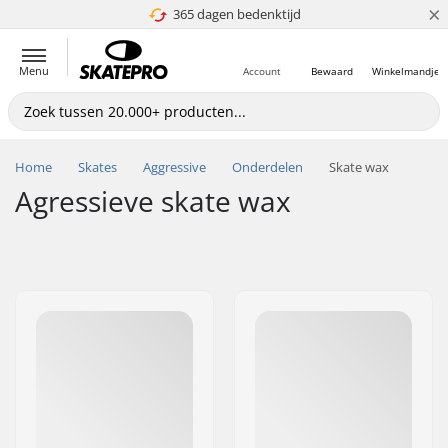
×
365 dagen bedenktijd
4.8 van 5
Menu
Account
Bewaard
Winkelmandje
Home
Skates
Aggressive
Onderdelen
Skate wax
Agressieve skate wax