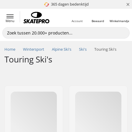
×
365 dagen bedenktijd
4.8 van 5
Menu
Account
Bewaard
Winkelmandje
Home
Wintersport
Alpine Ski's
Ski's
Touring Ski's
Touring Ski's