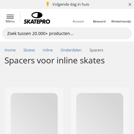
×
Volgende dag in huis
5+ mln. klanten
Menu
Account
Bewaard
Winkelmandje
Home
Skates
Inline
Onderdelen
Spacers
Spacers voor inline skates