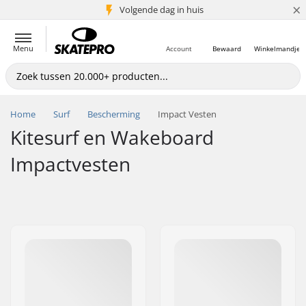
×
Volgende dag in huis
5+ mln. klanten
Menu
Account
Bewaard
Winkelmandje
Home
Surf
Bescherming
Impact Vesten
Kitesurf en Wakeboard
Impactvesten