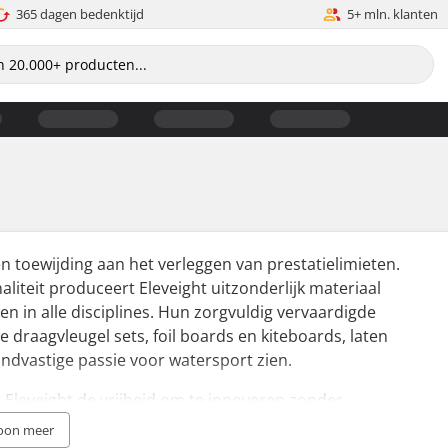
365 dagen bedenktijd
5+ mln. klanten
en toewijding aan het verleggen van prestatielimieten.
aliteit produceert Eleveight uitzonderlijk materiaal
en in alle disciplines. Hun zorgvuldig vervaardigde
e draagvleugel sets, foil boards en kiteboards, laten
dvastige passie voor watersport zien.
dt Eleveight de vrijheid om te innoveren zonder
en ontwerp wordt geëvenaard door een ware passie
oon meer