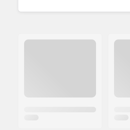
voor de sport, waardoor hun uitrusting de voork
wereld.
Of je nu op zoek bent naar golven, het foilen ond
verkennen, Eleveight biedt de betrouwbaarheid en
verbeteren en van elke sessie iets bijzonders te