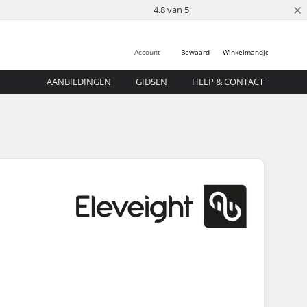
×
4.8 van 5
Account
Bewaard
Winkelmandje
AANBIEDINGEN
GIDSEN
HELP & CONTACT