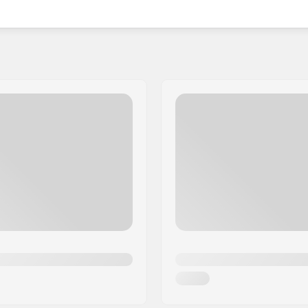
eur geniet van watersportliefhebbers over de hele
er de knie wilt krijgen of nieuwe gebieden wilt
 innovatie die nodig zijn om je prestaties te
 maken.