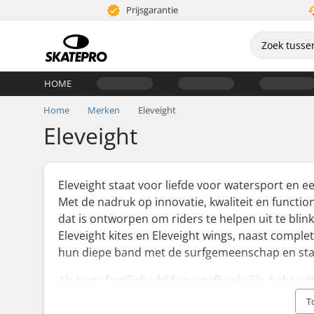
Prijsgarantie
HOME
Home
Merken
Eleveight
Eleveight
Eleveight staat voor liefde voor watersport en e
Met de nadruk op innovatie, kwaliteit en function
dat is ontworpen om riders te helpen uit te blink
Eleveight kites en Eleveight wings, naast complet
hun diepe band met de surfgemeenschap en stan
Als trots familiebedrijf en onafhankelijk, behou
compromissen. Hun toewijding aan prestaties 
T