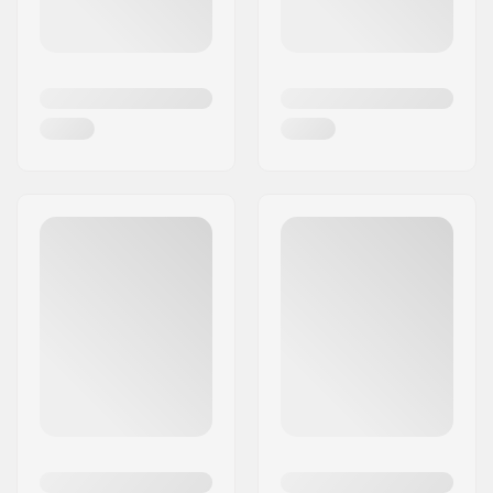
aluminium voor hoge prestaties, optimaal
gewicht en sterkte.
Koop je skateboardbenodigdheden bij Essentials
Skateboarding en blijf rollen met een verjongd
board!