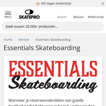
×
365 dagen bedenktijd
4.8 van 5
Menu
Account
Bewaard
Winkelmandje
Home
Merken
Essentials Skateboarding
Essentials Skateboarding
Wanneer je reserveonderdelen van goede