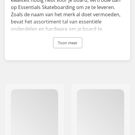
kwaliteit nodig hebt voor je board, vertrouw dan
op Essentials Skateboarding om ze te leveren.
Zoals de naam van het merk al doet vermoeden,
bevat het assortiment tal van essentiële
onderdelen en hardware om je board te
upgraden of versleten elementen te vervangen.
Essentials biedt producten tegen redelijke
Toon meer
prijzen, met skateboardwielen en trucks in
verschillende maten, zodat je de perfecte match
vindt voor jouw setup.
De onderdelen van Essentials Skateboarding zijn
een mix van strak, minimaal design en praktisch,
waardoor ze geschikt zijn voor een breed scala
aan setups. Deze producten zijn gemaakt van
duurzame materialen, ontworpen om de stress
van trucs en landingen aan te kunnen. Essentials
skateboard trucks zijn een uitstekende
investering, gemaakt van Chromoly staal en