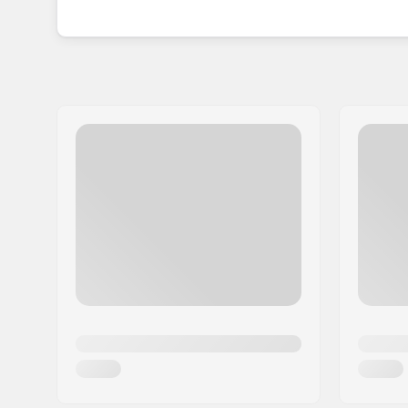
met de hand maken van hun schaatsen zorgt voo
Bont is het voorkeursmerk geworden van vele O
schaatsevenementen, dankzij de kwaliteit en he
schaatsstijl ook is, Bont zet zich in om je vaard