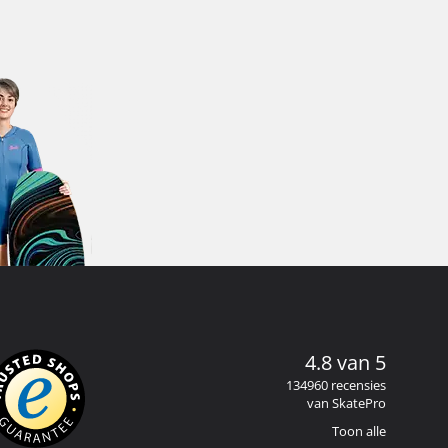
4.8 van 5
134960 recensies
van SkatePro
Toon alle