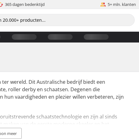
365 dagen bedenktijd
5+ mln. klanten
er wereld. Dit Australische bedrijf biedt een
kate, roller derby en schaatsen. Degenen die
n hun vaardigheden en plezier willen verbeteren, zijn
ruitstrevende schaatstechnologie en zijn al sinds
t maken van de eerste moderne skeeler en het
echnologie in de industrie. Bont's toewijding aan het
oon meer