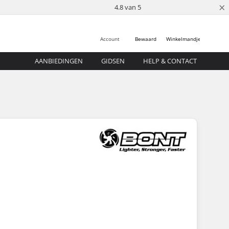
×
4.8 van 5
Account
Bewaard
Winkelmandje
AANBIEDINGEN
GIDSEN
HELP & CONTACT