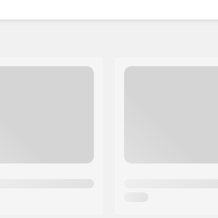
r een superieur product.
lympische en Wereldkampioenen in verschillende
t zorgvuldige vakmanschap door de jaren heen. Wat je
igheden te verbeteren.