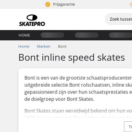
Prijsgarantie
HOME
Home
Merken
Bont
Bont inline speed skates
Bont is een van de grootste schaatsproducenten t
uitgebreide selectie Bont rolschaatsen, inline s
gepassioneerd zijn over hun schaatsprestaties e
de doelgroep voor Bont Skates.
Bont Skates staan wereldwijd bekend om hun voo
1975 toonaangevend. Ze worden erkend voor he
introduceren van koolstofvezel en heat molding t
T