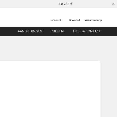
×
4.8 van 5
Account
Bewaard
Winkelmandje
AANBIEDINGEN
GIDSEN
HELP & CONTACT