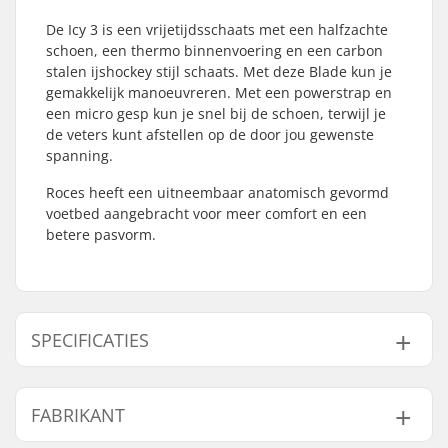
De Icy 3 is een vrijetijdsschaats met een halfzachte
schoen, een thermo binnenvoering en een carbon
stalen ijshockey stijl schaats. Met deze Blade kun je
gemakkelijk manoeuvreren. Met een powerstrap en
een micro gesp kun je snel bij de schoen, terwijl je
de veters kunt afstellen op de door jou gewenste
spanning.
Roces heeft een uitneembaar anatomisch gevormd
voetbed aangebracht voor meer comfort en een
betere pasvorm.
SPECIFICATIES
Schoen/shell type:
Semi-soft
FABRIKANT
Schoenmateriaal:
PU-leder, Kunststof
Binnenschoen
Ingebouwd,