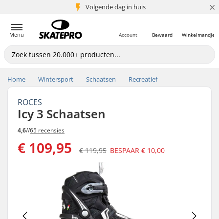
×
Volgende dag in huis
5+ mln. klanten
Menu
Account
Bewaard
Winkelmandje
Home
Wintersport
Schaatsen
Recreatief
ROCES
Icy 3 Schaatsen
4,6
//
65 recensies
€ 109,95
€ 119,95
BESPAAR
€ 10,00