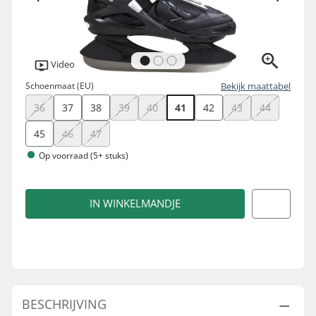
Video
Schoenmaat (EU)
Bekijk maattabel
36
37
38
39
40
41
42
43
44
45
46
47
Op voorraad (5+ stuks)
IN WINKELMANDJE
BESCHRIJVING