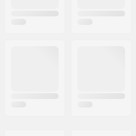
Concave:
Medium
Truck-type:
Standaard kingpin,
Standaard hanger
Hangerbreedte:
129mm (5")
Griptape:
Pre-gripped
Max. toelaatbaar
100 kg
gewicht: