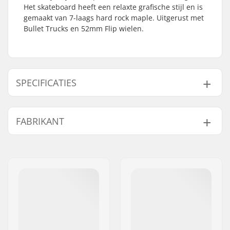
Het skateboard heeft een relaxte grafische stijl en is
gemaakt van 7-laags hard rock maple. Uitgerust met
Bullet Trucks en 52mm Flip wielen.
SPECIFICATIES
Deck breedte:
8.25" (21cm)
FABRIKANT
Deck lengte:
31.85" (80.9cm)
Wielbasis:
14.22" (36.1cm)
Naam:
Circus Circus ApS
Deck materiaal:
Hard Rock Esdoorn
Adres:
Australiensvej 20. st. th.
Deck specificaties:
Double kicktail
Postcode:
2100
Wieldiameter:
52mm
Woonplaats:
Copenhagen
Wielhardheid:
99A
Land:
Denemarken
Wielmateriaal:
PU gegoten
Lagerprecisie:
ABEC-7