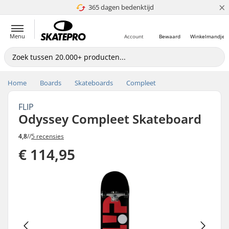
×
365 dagen bedenktijd
4.8 van 5
Menu
Account
Bewaard
Winkelmandje
Home
Boards
Skateboards
Compleet
FLIP
Odyssey Compleet Skateboard
4,8
//
5 recensies
€ 114,95