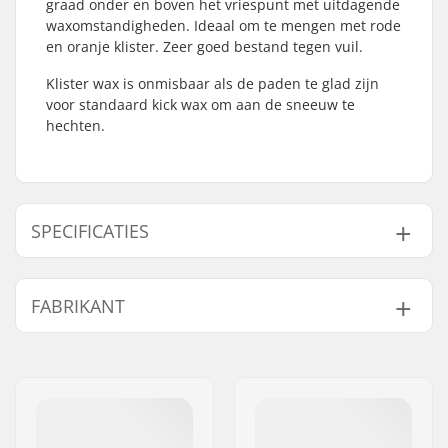
graad onder en boven het vriespunt met uitdagende
waxomstandigheden. Ideaal om te mengen met rode
en oranje klister. Zeer goed bestand tegen vuil.
Klister wax is onmisbaar als de paden te glad zijn
voor standaard kick wax om aan de sneeuw te
hechten.
SPECIFICATIES
Temperatuur:
+3 tot -1 °C
FABRIKANT
Naam:
SkiGO AB
Adres:
Fasadvägen 9
Postcode:
98141
Woonplaats:
Kiruna