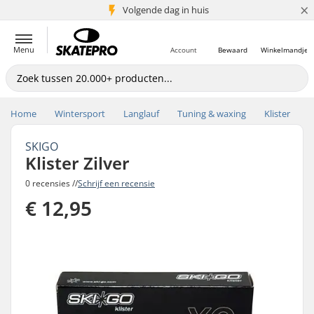
×
Volgende dag in huis
5+ mln. klanten
Menu
Account
Bewaard
Winkelmandje
Home
Wintersport
Langlauf
Tuning & waxing
Klister
SKIGO
Klister Zilver
0 recensies //
Schrijf een recensie
€ 12,95