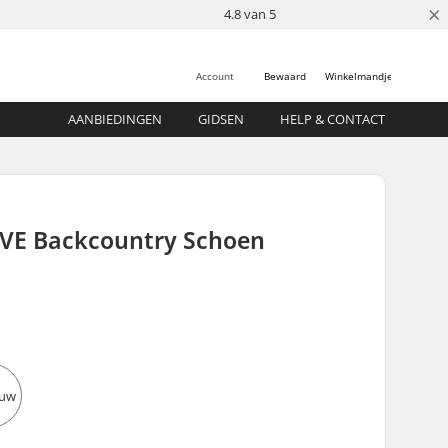
×
4.8 van 5
Account
Bewaard
Winkelmandje
AANBIEDINGEN
GIDSEN
HELP & CONTACT
EVE Backcountry Schoen