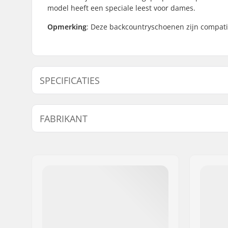
model heeft een speciale leest voor dames.
Opmerking
: Deze backcountryschoenen zijn compati
SPECIFICATIES
Extra Kenmerken:
Ankle Sup
FABRIKANT
footbed
, 
Compatibel Binding Systeem:
Rottefella
Naam:
Alpina Tovana obutve d.o.o
Adres:
Strojarska ulica 2
Postcode:
4226
Woonplaats:
Ziri
Land:
Slovenië