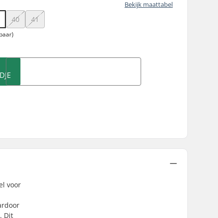
Bekijk maattabel
9
40
41
paar)
DJE
l voor
ardoor
 Dit