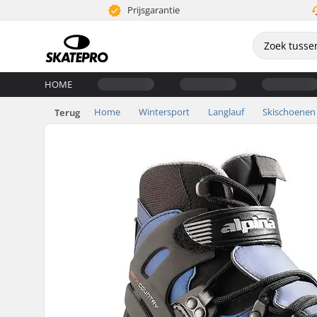
Prijsgarantie
HOME
Home
Wintersport
Langlauf
Skischoenen
Terug