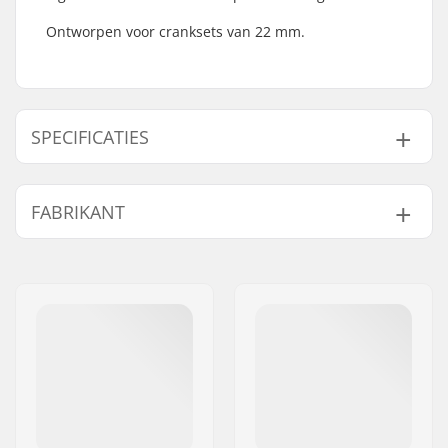
Ontworpen voor cranksets van 22 mm.
SPECIFICATIES
Bottom Bracket:
Europees (EURO)
,
FABRIKANT
Sealed
Trapas Diameter:
22mm
Naam:
Sunshine Distribution ApS
Adres:
Naverland 8
Postcode:
2600
Woonplaats:
Glostrup
Land:
Denemarken