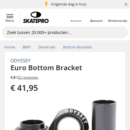
×
Volgende dag in huis
5+ mln. klanten
Menu
Account
Bewaard
Winkelmandje
Home
BMX
Drivetrain
Bottom Brackets
ODYSSEY
Euro Bottom Bracket
4,8
//
22 recensies
€ 41,95