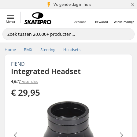
×
Volgende dag in huis
5+ mln. klanten
Menu
Account
Bewaard
Winkelmandje
Home
BMX
Steering
Headsets
FIEND
Integrated Headset
4,6
//
7 recensies
€ 29,95