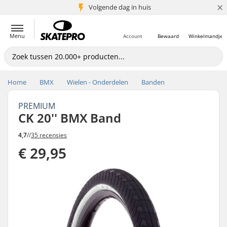
×
Volgende dag in huis
5+ mln. klanten
Menu
Account
Bewaard
Winkelmandje
Home
BMX
Wielen - Onderdelen
Banden
PREMIUM
CK 20'' BMX Band
4,7
//
35 recensies
€ 29,95