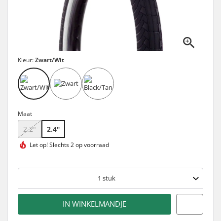
Kleur:
Zwart/Wit
Maat
2.2"
2.4"
Let op!
Slechts 2 op voorraad
1
stuk
IN WINKELMANDJE