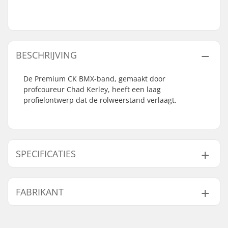
BESCHRIJVING
De Premium CK BMX-band, gemaakt door
profcoureur Chad Kerley, heeft een laag
profielontwerp dat de rolweerstand verlaagt.
SPECIFICATIES
BMX Discipline:
Freestyle BMX
FABRIKANT
Wieldiameter:
20"
Band breedte:
2.4"
Naam:
Haro Bikes Europe GmbH
Opvouwbaar:
Niet opvouwbaar