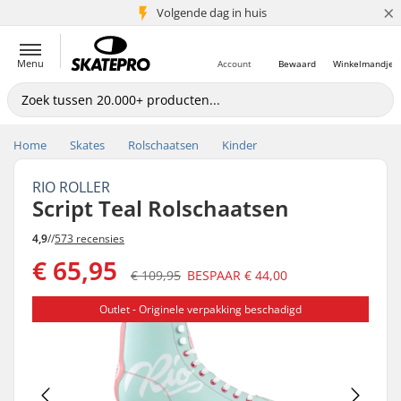
×
Volgende dag in huis
5+ mln. klanten
Menu
Account
Bewaard
Winkelmandje
Home
Skates
Rolschaatsen
Kinder
RIO ROLLER
Script Teal Rolschaatsen
4,9
//
573 recensies
€ 65,95
€ 109,95
BESPAAR
€ 44,00
Outlet - Originele verpakking beschadigd