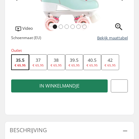
Video
Schoenmaat (EU)
Bekijk maattabel
Outlet
35.5
37
38
39.5
40.5
42
€ 65,95
€ 65,95
€ 65,95
€ 65,95
€ 65,95
€ 65,95
IN WINKELMANDJE
BESCHRIJVING