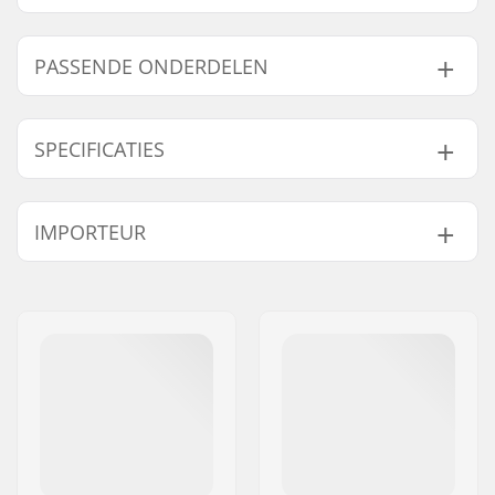
PASSENDE ONDERDELEN
Vind producten die samen gaan met SFR Vision II
Rolschaatsen Kind Wit/Blauw:
SPECIFICATIES
Verstelbare Schoen:
Nee
IMPORTEUR
Passende onderdelen
Wieldiameter:
53mm
Schoen type:
Semi-soft
Naam:
Centrano ApS
Skills:
Beginner
Adres:
Omega 6
Extra Eigenschappen:
Geïntegreerde
Postcode:
8382
draaglussen
Woonplaats:
Hinnerup
Chassis Materiaal:
Kunststof
Land:
Denemarken
Sluitingssysteem:
Veter, Klittenband
Schoen materiaal:
PU-leder
Cuff:
Hoge enkelsteun