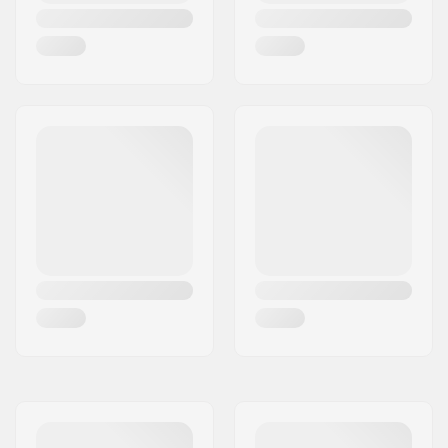
Wielbreedte:
30mm
Hub breedte:
20.5mm
As lengte:
27.0mm
Rem:
Ja
Lagerprecisie:
ABEC-5
Aanbevolen voor:
Indoor skaten,
Outdoor skaten