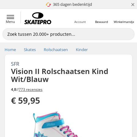
×
365 dagen bedenktijd
4.8 van 5
Menu
Account
Bewaard
Winkelmandje
Home
Skates
Rolschaatsen
Kinder
SFR
Vision II Rolschaatsen Kind
Wit/Blauw
4,8
//
773 recensies
€ 59,95