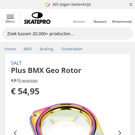
×
365 dagen bedenktijd
4.8 van 5
Menu
Account
Bewaard
Winkelmandje
Home
BMX
Braking
Onderdelen
SALT
Plus BMX Geo Rotor
4,8
//
9 recensies
€ 54,95