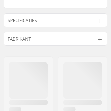
SPECIFICATIES
Gyro compatibel:
Ja
FABRIKANT
Gewicht:
72g
Naam:
We Make Things GmbH
Adres:
RICHARD-BYRD-STR. 12
Postcode:
50829
Woonplaats:
Köln
Land:
Duitsland