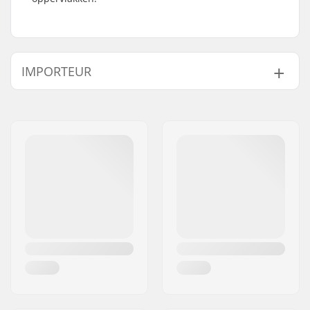
IMPORTEUR
Naam:
Centrano ApS
Adres:
Omega 6
Postcode:
8382
Woonplaats:
Hinnerup
Land:
Denemarken