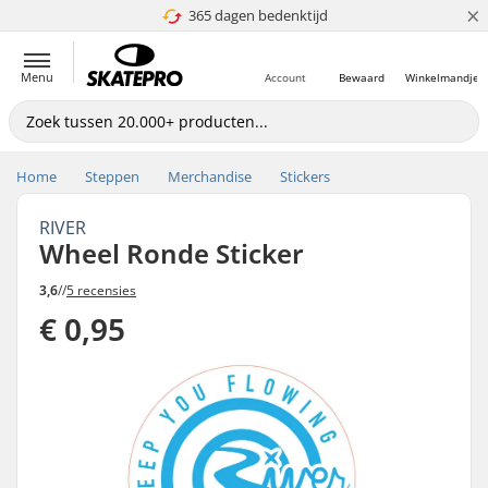
×
365 dagen bedenktijd
4.8 van 5
Menu
Account
Bewaard
Winkelmandje
Home
Steppen
Merchandise
Stickers
RIVER
Wheel Ronde Sticker
3,6
//
5 recensies
€ 0,95