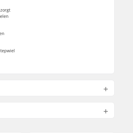
 zorgt
ielen
een
stepwiel
Aluminium 6061
Rond
Niet gespecificeerd
608