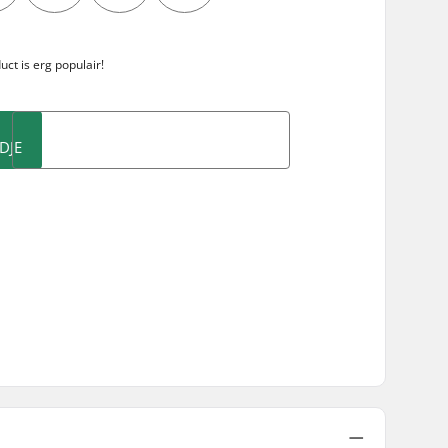
m
duct is
erg populair!
DJE