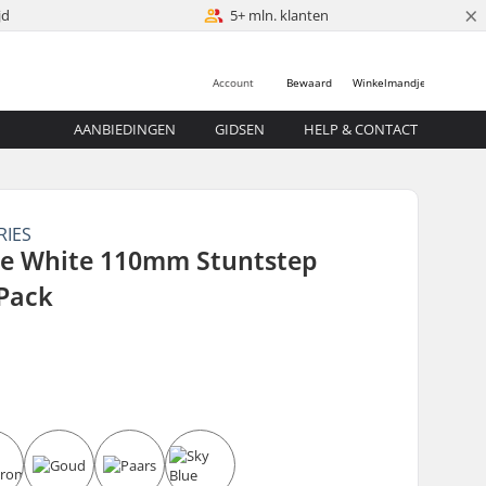
×
jd
5+ mln. klanten
Account
Bewaard
Winkelmandje
AANBIEDINGEN
GIDSEN
HELP & CONTACT
RIES
e White 110mm Stuntstep
-Pack