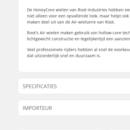
De HoneyCore wielen van Root Industries hebben een
niet alleen voor een opvallende look, maar helpt oo
maken deel uit van de Air-wielserie van Root.
Root's Air wielen maken gebruik van hollow-core te
lichtgewicht constructie en tegelijkertijd een aanzienl
Veel professionele rijders hebben al snel de voorkeu
dat uitzonderlijk snel en duurzaam is.
SPECIFICATIES
Wieldiameter:
110mm
IMPORTEUR
Wiell Materiaal:
PU
Lagers:
Inclusief
Naam:
Centrano ApS
Kern ontwerp:
Geperfor
Adres:
Omega 6