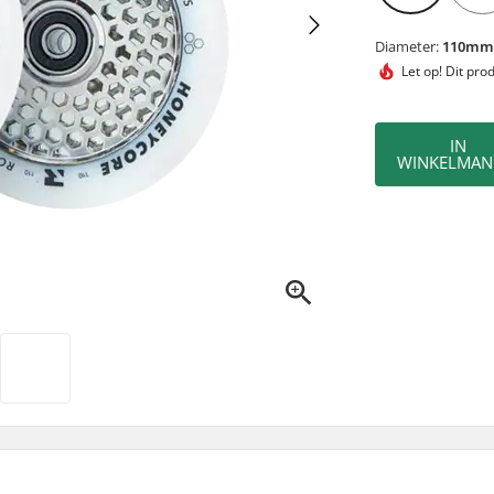
Diameter:
110m
Let op! Dit pro
IN
WINKELMAN