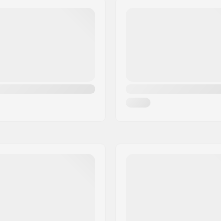
Wielkernbreedte:
As diameter: