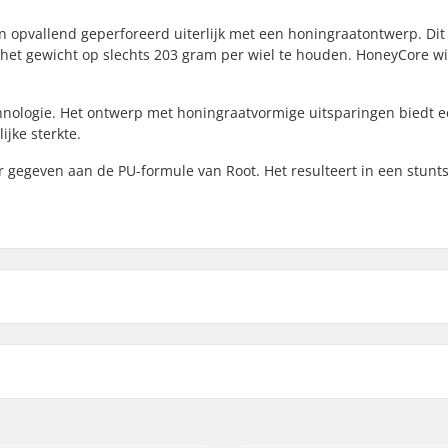
 opvallend geperforeerd uiterlijk met een honingraatontwerp. Dit
k het gewicht op slechts 203 gram per wiel te houden. HoneyCore w
chnologie. Het ontwerp met honingraatvormige uitsparingen biedt 
ijke sterkte.
r gegeven aan de PU-formule van Root. Het resulteert in een stunt
Kern materiaal:
Wielprofiel:
Lagerprecisie:
eerd
Lager maat: