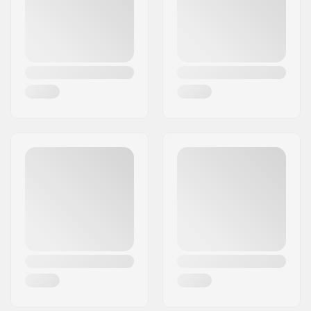
Land:
Denemarken
verpakking:
Kern materiaal:
Aluminium
Wielprofiel:
Smal
Lagerprecisie:
Niet gespecificeerd
Lager maat:
608
Wielkernbreedte:
24mm
As diameter:
8mm