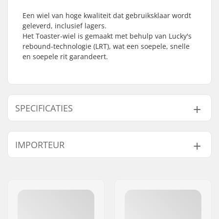
Een wiel van hoge kwaliteit dat gebruiksklaar wordt
geleverd, inclusief lagers.
Het Toaster-wiel is gemaakt met behulp van Lucky's
rebound-technologie (LRT), wat een soepele, snelle
en soepele rit garandeert.
SPECIFICATIES
Wieldiameter:
100mm
IMPORTEUR
Wiell Materiaal:
High rebound rubber
Lagers:
Inclusief
Naam:
Centrano ApS
Wielhardheid:
86A
Adres:
Omega 6
Kern ontwerp:
Gespaakt
Postcode:
8382
Gewicht:
168g
Woonplaats:
Hinnerup
Wielen per
1