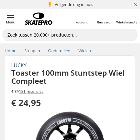
×
Volgende dag in huis
5+ mln. klanten
Menu
Account
Bewaard
Winkelmandje
Home
Steppen
Onderdelen
Wielen
LUCKY
Toaster 100mm Stuntstep Wiel
Compleet
4,7
//
181 recensies
€ 24,95