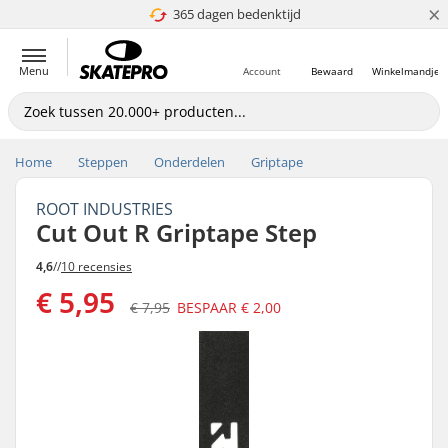
×
365 dagen bedenktijd
4.8 van 5
Menu
Account
Bewaard
Winkelmandje
Home
Steppen
Onderdelen
Griptape
ROOT INDUSTRIES
Cut Out R Griptape Step
4,6
//
10 recensies
€ 5,95
€ 7,95
BESPAAR
€ 2,00