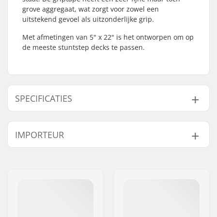
grove aggregaat, wat zorgt voor zowel een
uitstekend gevoel als uitzonderlijke grip.
Met afmetingen van 5" x 22" is het ontworpen om op
de meeste stuntstep decks te passen.
SPECIFICATIES
Length:
55.9cm (22")
IMPORTEUR
Width:
12.7cm (5")
Naam:
Centrano ApS
Adres:
Omega 6
Postcode:
8382
Woonplaats:
Hinnerup
Land:
Denemarken