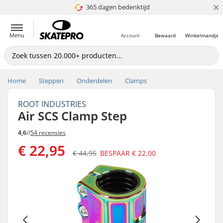
×
365 dagen bedenktijd
4.8 van 5
Menu
Account
Bewaard
Winkelmandje
Home
Steppen
Onderdelen
Clamps
ROOT INDUSTRIES
Air SCS Clamp Step
4,6
//
54 recensies
€ 22,95
€ 44,95
BESPAAR
€ 22,00