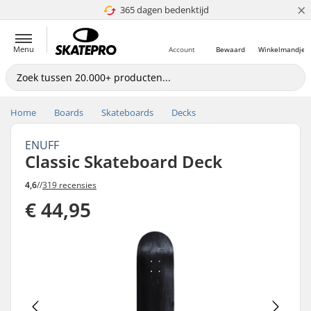
×
365 dagen bedenktijd
4.8 van 5
Menu
Account
Bewaard
Winkelmandje
Home
Boards
Skateboards
Decks
ENUFF
Classic Skateboard Deck
4,6
//
319 recensies
€ 44,95