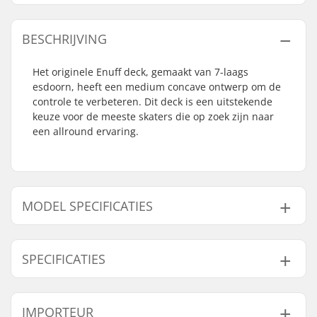
BESCHRIJVING
Het originele Enuff deck, gemaakt van 7-laags
esdoorn, heeft een medium concave ontwerp om de
controle te verbeteren. Dit deck is een uitstekende
keuze voor de meeste skaters die op zoek zijn naar
een allround ervaring.
MODEL SPECIFICATIES
Model
Deck breedte
Deck lengte
SPECIFICATIES
7.75"
7.75" (19.7cm)
31.375" (79.7cm)
8"
8" (20.3cm)
31.875" (81cm)
Deck materiaal:
Canadees esdoorn, 7-
IMPORTEUR
ply