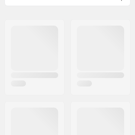
Deck Kleuren:
Vaste kleuren
Naam:
Centrano ApS
Concave:
Medium
Adres:
Omega 6
Deck specificaties:
Double kicktail
Postcode:
8382
Griptape:
Niet inbegrepen
Woonplaats:
Hinnerup
Land:
Denemarken