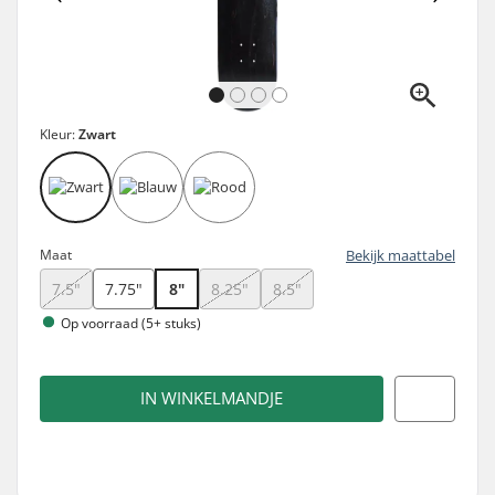
Kleur:
Zwart
Maat
Bekijk maattabel
7.5"
7.75"
8"
8.25"
8.5"
Op voorraad (5+ stuks)
IN WINKELMANDJE