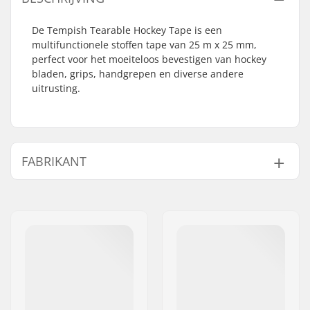
De Tempish Tearable Hockey Tape is een
multifunctionele stoffen tape van 25 m x 25 mm,
perfect voor het moeiteloos bevestigen van hockey
bladen, grips, handgrepen en diverse andere
uitrusting.
FABRIKANT
Naam:
TEMPISH s.r.o.
Adres:
Bratrí Wolfu 495/16
Postcode:
779 00
Woonplaats:
Olomouc
Land:
Tsjechië