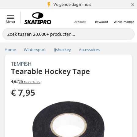
×
Volgende dag in huis
5+ mln. klanten
Menu
Account
Bewaard
Winkelmandje
Home
Wintersport
IJshockey
Accessoires
TEMPISH
Tearable Hockey Tape
4,6
//
26 recensies
€ 7,95