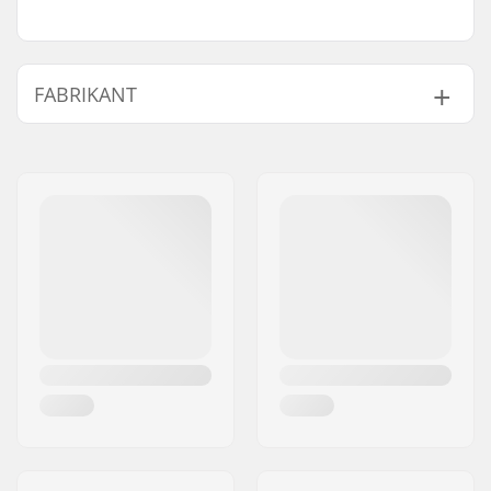
FABRIKANT
Naam:
SkatePro
Adres:
Omega 6
Postcode:
8382
Woonplaats:
Hinnerup
Land:
Denemarken