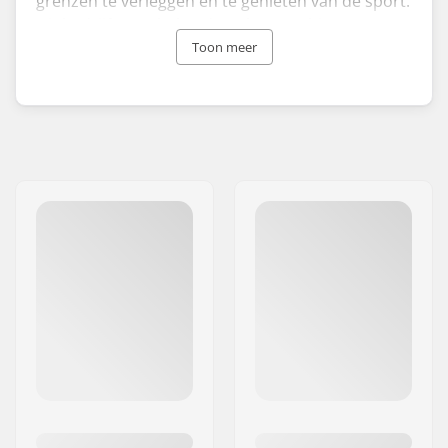
grenzen te verleggen en te genieten van de sport.
Dit bedrijf staat bekend om het combineren van
klassieke ontwerpen met geavanceerde
Toon meer
technische kenmerken, waardoor Pro-Tec
Bescherming een topkeuze is voor degenen die
op zoek zijn naar superieure bescherming met
behoud van een stijlvolle look.
Pro-Tec werd in 1973 opgericht in Californië en
heeft een rijke traditie in het maken van
innovatieve en gedetailleerde beschermende
kleding voor een breed scala aan actiesporten,
met name skateboarden, BMX en andere
rollersporten. De steun van topatleten uit de
actiesport spreekt voor de kwaliteit en
effectiviteit van de Pro-Tec bescherming.
Maak je klaar om je favoriete sport te verbeteren
met de veilige en toonaangevende Pro-Tec
Bescherming!