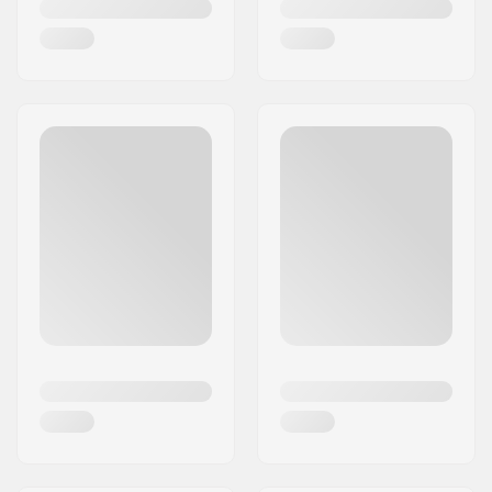
duurzame, comfortabele en gebruiksvriendelijke
ijshockeyuitrusting waarderen.