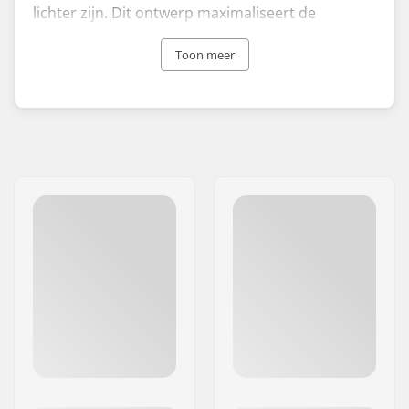
lichter zijn. Dit ontwerp maximaliseert de
energieoverdracht, biedt explosieve kracht en
verbetert het reactievermogen in bochten. CCM's
Toon meer
beschermende uitrusting bevat geavanceerde
technologie om schokken te absorberen,
impactenergie te verdelen en kracht te
behouden, terwijl ze toch licht blijven.
Sinds de oprichting in 1905 blinkt het bedrijf uit in
de ontwikkeling van topklasse hockeyschaatsen
en beschermende uitrusting, dankzij
voortdurend onderzoek en tests door 's werelds
beste hockeyatleten.
CCM biedt een gevarieerd assortiment producten
voor zowel senior- als juniorspelers. De
schaatsen, helmen en sticks worden vaak
gekozen door professionele spelers die de
reputatie van het merk als producent van