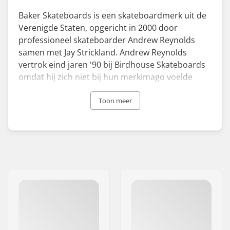
Baker Skateboards is een skateboardmerk uit de
Verenigde Staten, opgericht in 2000 door
professioneel skateboarder Andrew Reynolds
samen met Jay Strickland.
Andrew Reynolds
vertrok eind jaren '90 bij Birdhouse Skateboards
omdat hij zich niet bij hun merkimago voelde
passen.
Toen Baker eenmaal was opgericht,
sloten ze een distributieovereenkomst met Blitz
Toon meer
Distribution en in 2008 was het het best
verkopende merk binnen Blitz Distribution.
Het
belangrijkste product van het bedrijf zijn Baker
skateboardwielen, maar ze maken ook wielen,
kleding en caps.