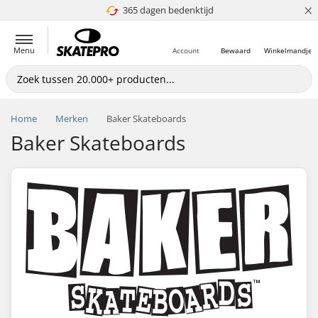
×
365 dagen bedenktijd
4.8 van 5
Menu
Account
Bewaard
Winkelmandje
Home
Merken
Baker Skateboards
Baker Skateboards