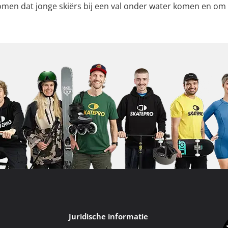
omen dat jonge skiërs bij een val onder water komen en om d
Juridische informatie