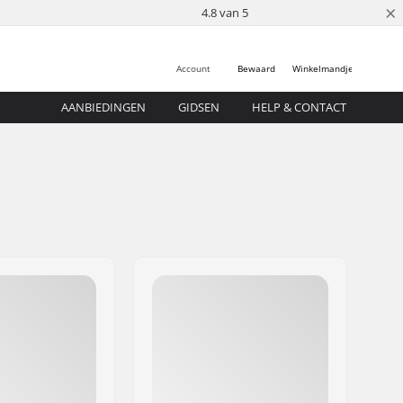
×
4.8 van 5
Account
Bewaard
Winkelmandje
AANBIEDINGEN
GIDSEN
HELP & CONTACT