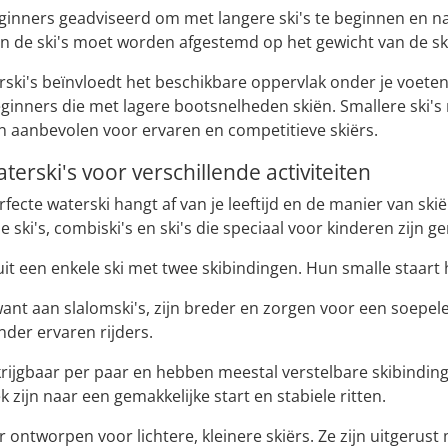
inners geadviseerd om met langere ski's te beginnen en na
an de ski's moet worden afgestemd op het gewicht van de sk
ski's beïnvloedt het beschikbare oppervlak onder je voeten
beginners die met lagere bootsnelheden skiën. Smallere ski
n aanbevolen voor ervaren en competitieve skiërs.
terski's voor verschillende activiteiten
fecte waterski hangt af van je leeftijd en de manier van ski
 ski's, combiski's en ski's die speciaal voor kinderen zijn g
uit een enkele ski met twee skibindingen. Hun smalle staart 
ant aan slalomski's, zijn breder en zorgen voor een soepele 
nder ervaren rijders.
krijgbaar per paar en hebben meestal verstelbare skibinding
 zijn naar een gemakkelijke start en stabiele ritten.
er ontworpen voor lichtere, kleinere skiërs. Ze zijn uitgeru