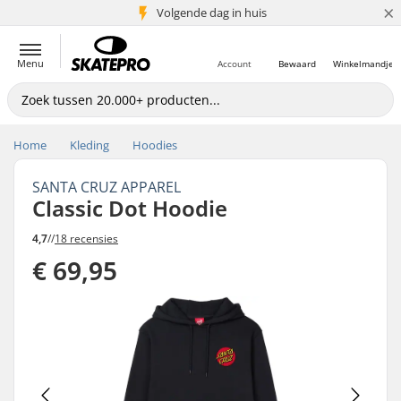
×
Volgende dag in huis
5+ mln. klanten
Menu
Account
Bewaard
Winkelmandje
Home
Kleding
Hoodies
SANTA CRUZ APPAREL
Classic Dot Hoodie
4,7
//
18 recensies
€ 69,95