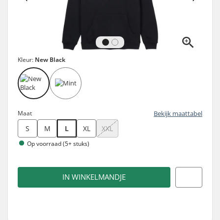
Kleur:
New Black
Maat
Bekijk maattabel
S
M
L
XL
XXL
Op voorraad (5+ stuks)
IN WINKELMANDJE