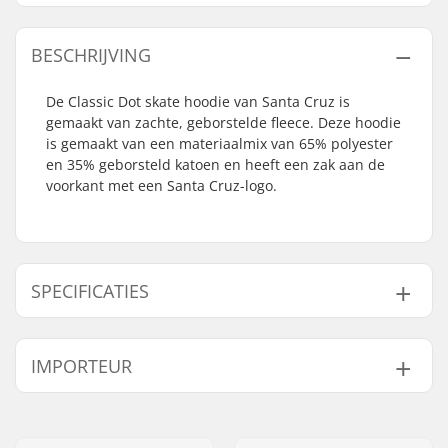
BESCHRIJVING
De Classic Dot skate hoodie van Santa Cruz is
gemaakt van zachte, geborstelde fleece. Deze hoodie
is gemaakt van een materiaalmix van 65% polyester
en 35% geborsteld katoen en heeft een zak aan de
voorkant met een Santa Cruz-logo.
SPECIFICATIES
Gender:
Men
,
Unisex
IMPORTEUR
Nek:
Hoodie
Design:
Breast Graphic
,
Back
Naam:
Centrano ApS
Graphic
Adres:
Omega 6
Materiaal:
Cotton Blend