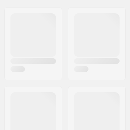
Extra materialen:
American stiff glue
Adres:
Omega 6
Deck specificaties:
Double kicktail
Postcode:
8382
Wieldiameter:
53mm
Woonplaats:
Hinnerup
Wielbreedte:
30mm
Land:
Denemarken
Wielhardheid:
100A
Wielmateriaal:
SHR
Lagerprecisie:
ABEC-5
Deck Kleuren:
Vaste kleuren
Truck-type:
Standaard kingpin
Hangerbreedte:
129mm (5")
Bushings:
95A, SHR
Griptape:
Pre-gripped
Gewicht:
2300g
Max. toelaatbaar
90 kg
gewicht:
Aanbevolen vanaf:
6 jaar