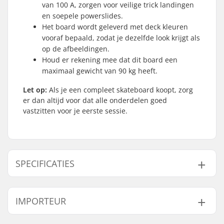
van 100 A, zorgen voor veilige trick landingen
en soepele powerslides.
Het board wordt geleverd met deck kleuren
vooraf bepaald, zodat je dezelfde look krijgt als
op de afbeeldingen.
Houd er rekening mee dat dit board een
maximaal gewicht van 90 kg heeft.
Let op:
Als je een compleet skateboard koopt, zorg
er dan altijd voor dat alle onderdelen goed
vastzitten voor je eerste sessie.
SPECIFICATIES
Deck breedte:
7.75" (19.7cm)
IMPORTEUR
Deck lengte:
31" (78.7cm)
Deck materiaal:
Esdoorn, 7-ply
Naam:
Centrano ApS