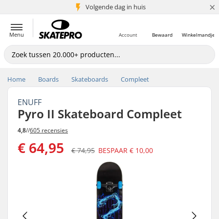
×
Volgende dag in huis
5+ mln. klanten
Menu
Account
Bewaard
Winkelmandje
Home
Boards
Skateboards
Compleet
ENUFF
Pyro II Skateboard Compleet
4,8
//
605 recensies
€ 64,95
€ 74,95
BESPAAR
€ 10,00