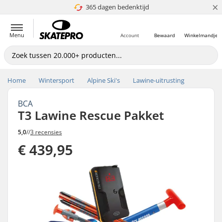
×
365 dagen bedenktijd
4.8 van 5
Menu
Account
Bewaard
Winkelmandje
Home
Wintersport
Alpine Ski's
Lawine-uitrusting
BCA
T3 Lawine Rescue Pakket
5,0
//
3 recensies
€ 439,95