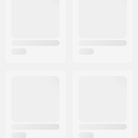
Strip:
Lawinepieper
7.6 oz. / 215 grammes
Gewicht:
( with batteries)
Lawinepieper
4.5 x 2.8 x 0.9 inches /
Afmetingen:
11.5 x 7.1 x 2.4 cm
Handvat Lengte
Handle & shaft 16in
Opgevouwen:
(41cm)