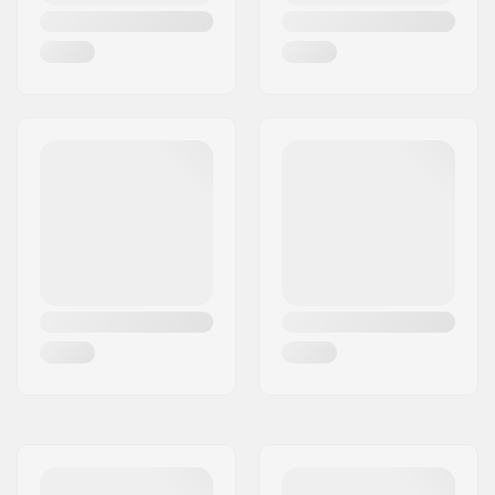
Handgreep Lengte
Handle & shaft
Uitgeklapt:
22.25in (57 cm)
Totaalgewicht van de
1.3 lbs / 600 g
schep:
Breedte blad (Cm):
9.8 in x 10 in / 24.9
cm x 25.4 cm
Gewicht van de
10.9 oz / 310 g
sonde:
Lengte:
8' 10" / 270 cm
Ingeklapte Lengte:
17.7 " / 45 cm
Sonde Diameter:
0.51" / 1.3 cm
Lawinepieper
457 kHZ
Frequentie:
Lawinepieper
55 meters
Maximum Bereik:
Transceiver Search
50 meters